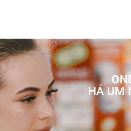
ON
HÁ UM 